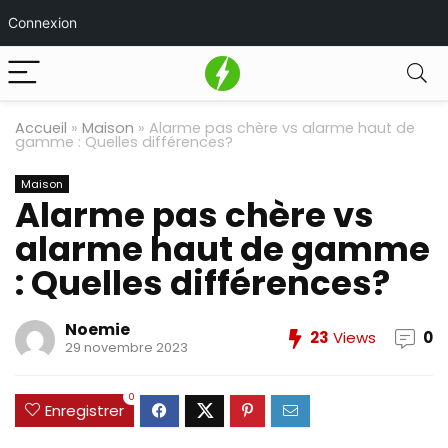
Connexion
Accueil
»
Maison
»
Alarme pas chère vs alarme haut de
gamme : Quelles différences?
Maison
Alarme pas chère vs
alarme haut de gamme
: Quelles différences?
Noemie
23
Views
0
29 novembre 2023
0
Enregistrer