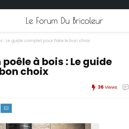
 : Le guide complet pour faire le bon choix
oêle à bois : Le guide
 bon choix
36
Views