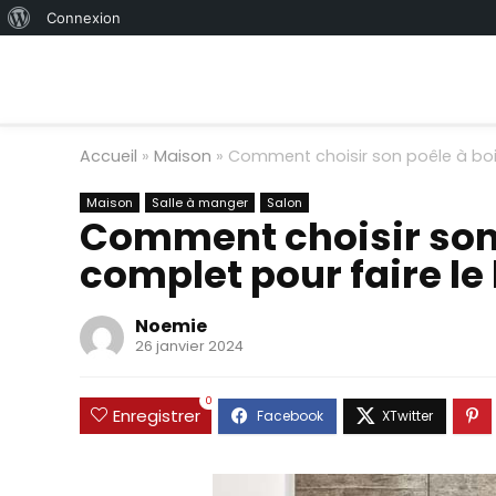
À
Connexion
propos
de
WordPress
Accueil
»
Maison
»
Comment choisir son poêle à bois
Maison
Salle à manger
Salon
Comment choisir son p
complet pour faire le
Noemie
26 janvier 2024
0
Enregistrer