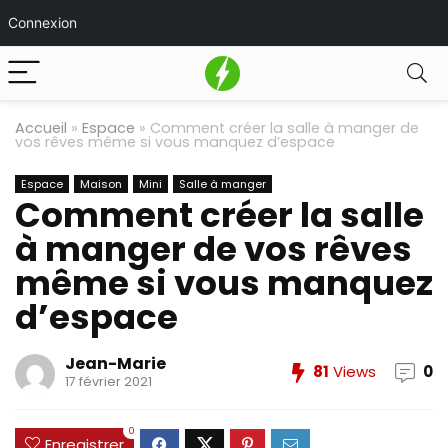
Connexion
Accueil
»
Espace
»
Comment créer la salle à manger de
vos rêves même si vous manquez d’espace
Espace
Maison
Mini
Salle à manger
Comment créer la salle
à manger de vos rêves
même si vous manquez
d’espace
Jean-Marie
81
Views
0
17 février 2021
0
Enregistrer