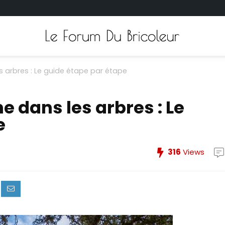
s arbres : Le guide étape par étape
 dans les arbres : Le
e
316
Views