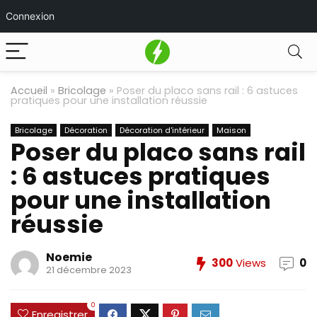
Connexion
Accueil
»
Bricolage
»
Poser du placo sans rail : 6 astuces
pratiques pour une installation réussie
Bricolage
Décoration
Décoration d'intérieur
Maison
Poser du placo sans rail
: 6 astuces pratiques
pour une installation
réussie
Noemie
300
Views
0
21 décembre 2023
0
Enregistrer