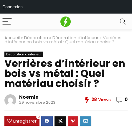
Connexion
Accueil
»
Décoration
»
Décoration d'intérieur
»
Verrières
d’intérieur en bois vs métal : Quel matériau choisir ?
Décoration d'intérieur
Verrières d’intérieur en
bois vs métal : Quel
matériau choisir ?
Noemie
28
Views
0
29 novembre 2023
0
Enregistrer